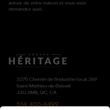
autour de votre maison et vous vous
demandez quel…
3275 Chemin de l'industrie local 269
Saint-Mathieu-de-Beloeil
J3G 0M8, QC, CA
514 400-4499