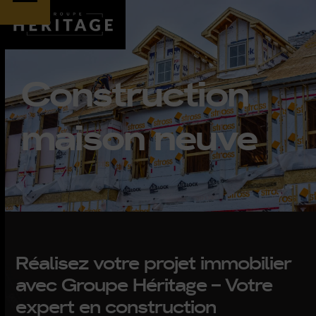
Skip
Open
Close
to
content
mobile
mobile
Construction
maison neuve
menu
menu
Réalisez votre projet immobilier
avec Groupe Héritage – Votre
expert en construction