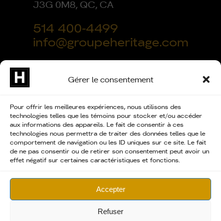
J3G 0M8, QC, CA
514 400-4499
info@groupeheritage.com
Gérer le consentement
Pour offrir les meilleures expériences, nous utilisons des
technologies telles que les témoins pour stocker et/ou accéder
aux informations des appareils. Le fait de consentir à ces
technologies nous permettra de traiter des données telles que le
comportement de navigation ou les ID uniques sur ce site. Le fait
© Groupe Héritage 2026. Tous droits réservés. Conception
de ne pas consentir ou de retirer son consentement peut avoir un
web /
Hekka Design Multimédia
effet négatif sur certaines caractéristiques et fonctions.
RBQ : 5741-7479-01
Accepter
Refuser