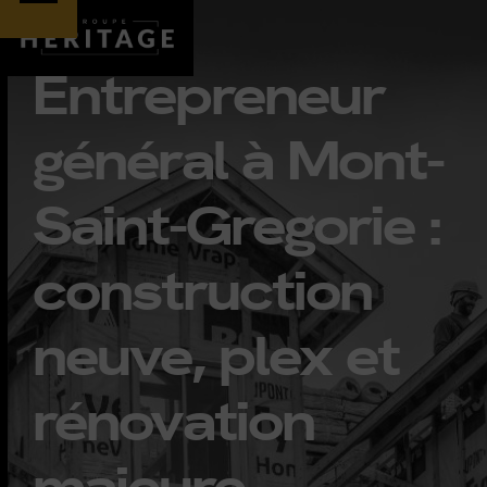
Skip
Open
Close
to
Entrepreneur
content
mobile
mobile
général à Mont-
menu
menu
Saint-Gregorie :
construction
neuve, plex et
rénovation
majeure