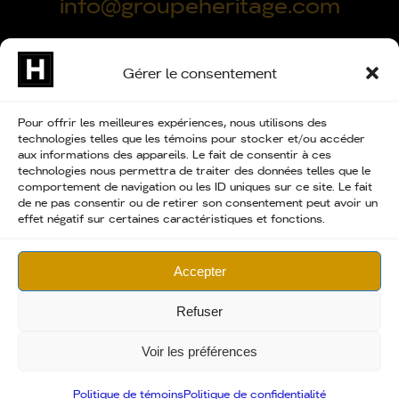
info@groupeheritage.com
Gérer le consentement
Pour offrir les meilleures expériences, nous utilisons des
technologies telles que les témoins pour stocker et/ou accéder
aux informations des appareils. Le fait de consentir à ces
technologies nous permettra de traiter des données telles que le
comportement de navigation ou les ID uniques sur ce site. Le fait
© Groupe Héritage 2026. Tous droits réservés. Conception
de ne pas consentir ou de retirer son consentement peut avoir un
web /
Hekka Design Multimédia
effet négatif sur certaines caractéristiques et fonctions.
RBQ : 5741-7479-01
Accepter
Refuser
Voir les préférences
Politique de témoins
Politique de confidentialité