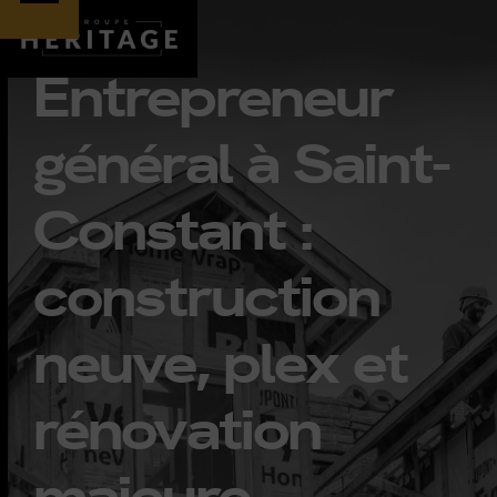
Skip
Open
Close
to
Entrepreneur
content
mobile
mobile
général à Saint-
menu
menu
Constant :
construction
neuve, plex et
rénovation
majeure