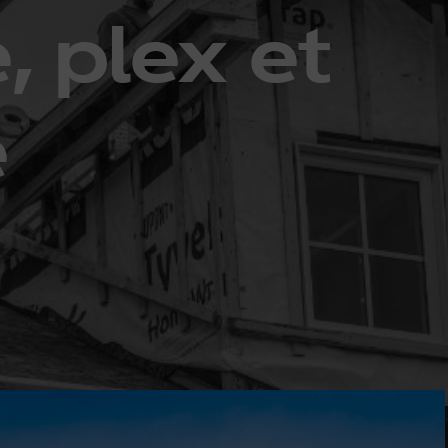
, plex et
e