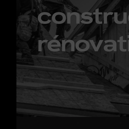
constru
rénovat