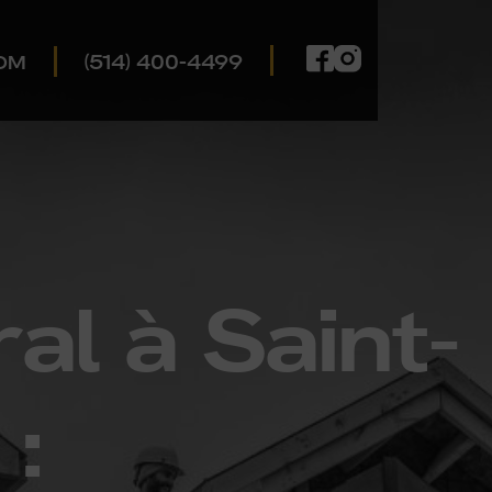
(514) 400-4499
OM
al à Saint-
: