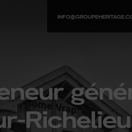
INFO@GROUPEHERITAGE.C
eneur génér
r-Richelieu 