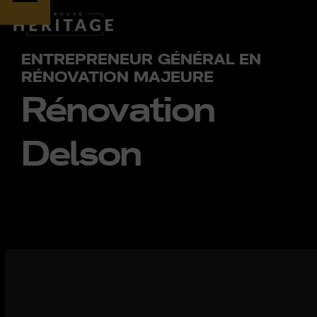
Skip
Open
Close
to
content
ENTREPRENEUR GÉNÉRAL EN
mobile
mobile
RÉNOVATION MAJEURE
Rénovation
menu
menu
Delson