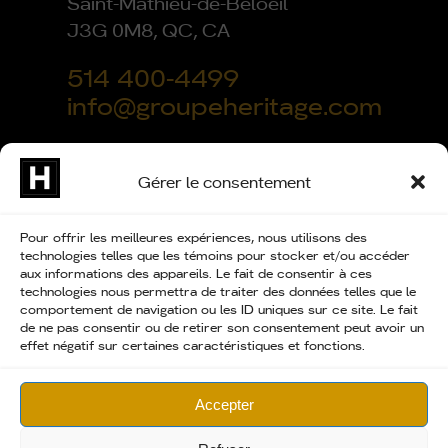
Saint-Mathieu-de-Beloeil
J3G 0M8, QC, CA
514 400-4499
info@groupeheritage.com
Gérer le consentement
Pour offrir les meilleures expériences, nous utilisons des
technologies telles que les témoins pour stocker et/ou accéder
aux informations des appareils. Le fait de consentir à ces
technologies nous permettra de traiter des données telles que le
comportement de navigation ou les ID uniques sur ce site. Le fait
© Groupe Héritage 2026. Tous droits réservés. Conception
de ne pas consentir ou de retirer son consentement peut avoir un
web /
Hekka Design Multimédia
effet négatif sur certaines caractéristiques et fonctions.
RBQ : 5741-7479-01
Accepter